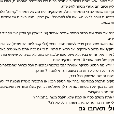
 אני באופן אישי שמח לגלות כי אתרים רבים צצו בחודשים האחרונים, כאלו שכ
ליין וכיום הם אתרי מסחר לתפארת.
סף גם שמתי לב כי התמחור בחלק מהעסקים הינו סוג של תמחור "קורונה" כלומ
הזדמנות טובה לבצע השוואה ולא להתעצל, שכן ייתכן ותגלו פערים של עשרות 
ת בגוגל.
נם אני עובד וגם בסגר מספר שתיים אעבוד (וטוב שכך) אך עדיין אני מקפיד 
רים.
 גם חושב שכל צרכן צריך לעשות חשבון נפש (בלי קשר ליום הכיפורים) על אורח
קיף את מיטב הארנקים, על רכישות סתמיות כי גם ככה אתם משוטטים באסוס/
 אחד מאיתנו יש בבית לא מעט מוצרים/בגדים בהם לא עשינו כל שימוש ונותרי
ון של פסח אחרי 10 שנים ונזרקים לפח.
י יודע מה הסטטיסטיקה אומרת לגבי צרכנות+בזבזנות אבל כנראה שהמספרים
אחרי כל הטרלול הזה מה בעצם רציתי להגיד ? אה כן…
עות זה שם המשחק בכל דבר,
קים תתנהל במודעות ובחר את הספק הנכון או התכנית פעולה הנכונה לך ולע
תבזבז כסף על הבטחות שנראות לך מושלמות כי אין כאלו
ובחר את האנשים/עו
ות מהיר ומקצועי.
 אתה משלם כסף אז למה שלא תקבל משהו בתמורה?
לי עוד הרבה מה להגיד.. נשמור חלק לאח"כ?
לי תאהבו גם