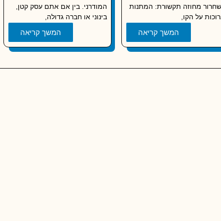
חרור מחוזה תקשורת: המתנות
המודרני. בין אם אתם עסק קטן,
וכות על הקו,
בינוני או חברה גדולה,
המשך קריאה
המשך קריאה
אמרים מומלצים
קידום עסקים קטנים-בינוניים SMB
קידום א
 – מדידה וקידום
שיווק דיגיטלי לעסקים
קידום אתרים באזור ה