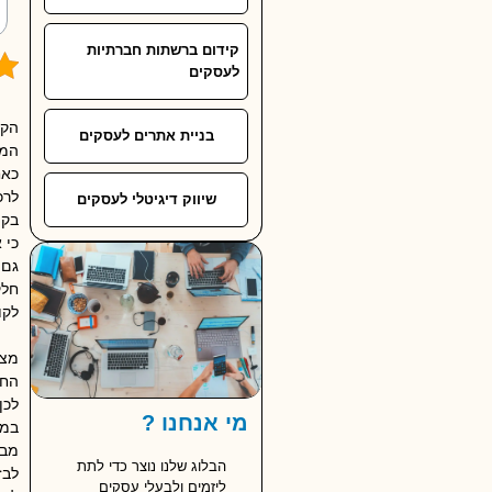
קידום ברשתות חברתיות
לעסקים
הקו
בניית אתרים לעסקים
המצ
כאח
לרכ
שיווק דיגיטלי לעסקים
בקי
כי 
חלק
לקו
מצד
החש
לכן
מי אנחנו ?
במה
מבח
הבלוג שלנו נוצר כדי לתת
לבז
ליזמים ולבעלי עסקים