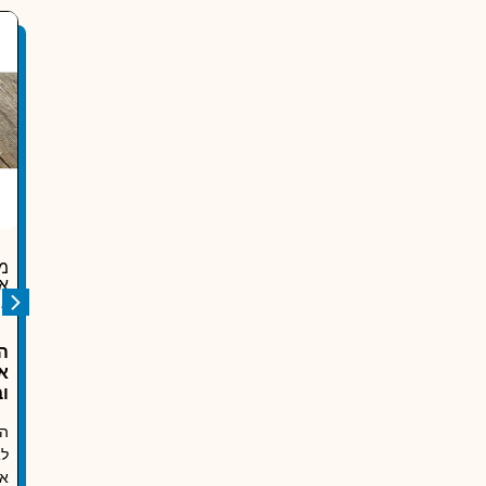
מאת:
מ
דפנה
א
נויהאוז
ג
קדמים בגוגל עסקים?
כתיבת תוכן
ה
א
כתיבת תוכן מקצועית לאתרים,
ו
לים השיווקיים החשובים
דפי שירות ובלוגים. תוכן שמבוסס
ה
ים ביותר לעסקים קטנים
על אסטרטגיה, כוונת חיפוש
לא
ים נמצא "גוגל עסקים"
וחוויית משתמש, מייצר אמון,
אנ
פניות ותוצאות לאורך זמן.