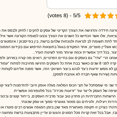
5/5 - (8 votes)
רונה חידדה והדגישה את הצורך הקריטי של עסקים להקים / לחזק ולבסס את 
יאות, אלו אשר הכחישו כל השנים את הצורך נכנעו למגפת הקורונה אשר אילצ
ד לתת תשומת לב לנראות ולנוכחות שלהם ברשת, בין בפייסבוק / אינסטגרם
וש אונליין מוצרים, אתר המקודם בגוגל בתוצאות החיפוש וגם בקידום הממומן
צור, בכל דרך אפשרית וכמה שיותר מהר לשיטת העדר..
אנחנו הרי "עדר" גם בעסקים וגם בחיים הפרטיים, רואים מה קורה במרחב ולפי
גם קרה לפני 8 שנים כאשר בבת אחת כל העסקים הרגישו מחויבות לפתוח "
ן לא ממש יודעות כיצד לנהוג ביצור השיווקי הזה, אשר מפנה אליהם לקוחות א
חות (שירות שאף חברה לא אוהבת לספק).
 שני מי שמסתכל על חצי הכוס המלאה מגלה אופק חיובי להזדמנות ליצור ק
יפה של העסק ולייצר עוד "זרועות מכירה" בכל פלטפורמה אפשרית.
 הרשתות החברתיות הן פתרון טוב עבור מרבית העסקים, בייחוד קטנים ובינונ
ירות ויעילות, ולעיתים גם מאזור גאוגרפי סמוך או עסק שכונתי.
ינתי כצרכן זו תקופה מאתגרת מאד שכן בזמן המגפה אנשים רבים פוטרו או 
בז, אבל בכל זאת קניות מכל הסוגים והגוונים עדיין מתבצעות ברשת ומחוצה ל