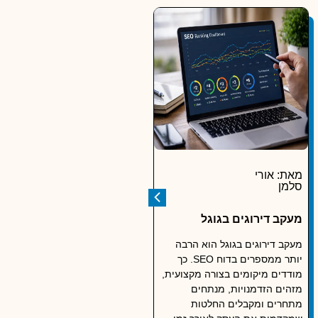
מאת: אורי
מאת:
סלמן
איציק
גולדנברג
מעקב דירוגים בגוגל
תעשייה מסורתית
וההיעדרות מעולם הדיגיטל
מעקב דירוגים בגוגל הוא הרבה
יותר ממספרים בדוח SEO. כך
עסקים בתעשייה המסורתית
מודדים מיקומים בצורה מקצועית,
נשארים מאחור בלי דיגיטל. כך
מזהים הזדמנויות, מנתחים
טרנספורמציה דיגיטלית מלאה
מתחרים ומקבלים החלטות
הובילה קבוצה ותיקה לפריצה