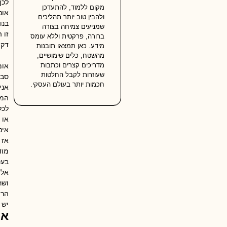
לכן
מקום ללמוד, להתעדכן
אונ
ולהבין טוב יותר תהליכים
בנו
שמניעים צמיחה בצורה
זו 
ברורה, פרקטית וללא עומס
דקו
מידע. כאן תמצאו תובנות
מהשטח, כלים שימושיים,
מדריכים קצרים וכתבות
אומ
שעוזרות לקבל החלטות
סבי
חכמות יותר בעולם העסקי.
אני
המת
לכל
או נקי
אינ
אז 
מוד
בעס
אל 
ושר
הרי
יש 
או