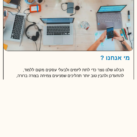
נחנו ?
לוג שלנו נוצר כדי לתת ליזמים ולבעלי עסקים מקום ללמוד,
תעדכן ולהבין טוב יותר תהליכים שמניעים צמיחה בצורה ברורה,
קטית וללא עומס מידע. כאן תמצאו תובנות מהשטח, כלים
מושיים, מדריכים קצרים וכתבות שעוזרות לקבל החלטות חכמות
תר בעולם העסקי.