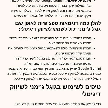
מענה על שאלות:
Google Gemini יכול לשמש כדי לענות
על השאלות שלך בצורה אינפורמטיבית. זה יכול להיות
שימושי אם אתה רוצה לספק מידע ללקוחות שלך או מידע
מקיף עבורך אם אתה רוצה ללמוד על נושא חדש כלשהו.
ן כמה דוגמאות ספציפיות לאופן שבו
ל ג'ימני יכול לשמש לשיווק דיגיטלי:
חברה למוצרי טיפוח יכולה להשתמש בגוגל ג'ימני כדי ליצור
סדרת מאמרים על טיפול בעור.
חברה תיירותית יכולה להשתמש בגוגל ג'ימני כדי לתרגם את
האתר שלה לשפות שונות.
חברה טכנולוגית יכולה להשתמש בגוגל ג'ימני כדי ליצור
סרטון אנימציה שמסביר כיצד פועל המוצר שלה.
Google Gemini עדיין נמצא בפיתוח, אך הוא כבר הוכיח את עצמו
 רב עוצמה לשיווק דיגיטלי. ככל שהטכנולוגיה תמשיך להתפתח,
ל ג'ימני צפוי להיות כלי אפילו שימושי יותר לשיווק דיגיטלי.
פים לשימוש בגוגל ג'ימני לשיווק
גיטלי
להפיק את המירב מגוגל ג'ימני עבור מטרות שיווק דיגיטלי,