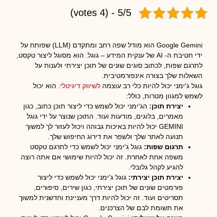
5/5 - (4 votes)
Google Gemini הוא מודל שפה רחב ומתקדם (LLM) שפותח על
ידי חטיבת ה- AI של ענקית המידע – גוגל. הוא מסוגל ליצור טקסט,
ם שפות, לכתוב סוגים שונים של תוכן יצירתי ולענות על
ות שלך בצורה אינפורמטיבית.
 ג'ימני יכול להיות כלי רב עוצמה
לשיווק דיגיטלי
. הוא יכול
 למגוון מטרות, כולל:
יצירת תוכן:
הג'ימני יכול לשמש כדי ליצור תוכן כתוב, כגון
מאמרים, בלוגים, מודעות ועוד. התוכן שנוצר על ידי גוגל
GEMINI יכול להיות באיכות גבוהה ויכול לעזור לך למשוך
תנועה לאתר שלך ולשפר את דירוג החיפוש שלך.
תרגום שפות:
גוגל ג'ימני יכול לשמש כדי לתרגם טקסט
משפה אחת לאחרת. זה יכול להיות שימושי אם אתה רוצה
להגיע לקהל גלובלי.
יצירת תוכן יצירתי:
גוגל ג'ימני יכול לשמש כדי ליצור
פורמטים שונים של תוכן יצירתי, כגון שירים, סיפורים,
תסריטים ועוד. זה יכול להיות דרך מעניינת וחדשנית למשוך
את תשומת לבם של הצרכנים.