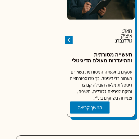
מאת:
מאת: אורי
איציק
סלמן
גולדנברג
AI בעברית: המהפכה
תעשייה מסורתית
הדיגיטלית בשפה שלנו
וההיעדרות מעולם הדיגיטלי
בעידן הדיגיטלי המהיר, כלי בינה
עסקים בתעשייה המסורתית נשארים
מלאכותית (AI) הפכו לחלק בלתי
מאחור בלי דיגיטל. כך טרנספורמציה
נפרד מחיינו. אחד השימושים
דיגיטלית מלאה הובילה קבוצה
הבולטים של AI הוא יצירת תוכן
ותיקה לפריצה גלובלית, חשיפה,
איכותי, והיום, גם בעברית.
וצמיחה בשווקים בינ"ל.
המשך קריאה
המשך קריאה