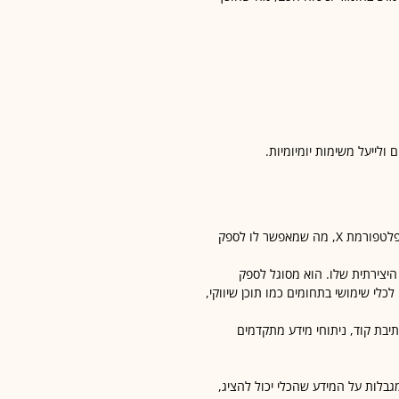
לייעל משימות יומיומיות.
בניגוד למודלים מבוססי מידע סטטי, Grok-3 מחובר לפלטפורמת X, מה שמאפשר לו לספק
ים של Grok-3 הוא הגישה היצירתית שלו. הוא מסוגל לספק
כלי שימושי בתחומים כמו תוכן שיווקי,
כתיבת קוד, ניתוחי מידע מתקדמים
גבלות על המידע שהכלי יכול להציג,