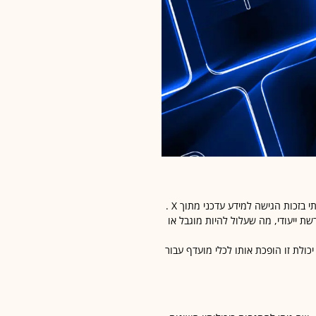
בהשוואה לכלים מוכרים כמו ChatGPT או Gemini , Grok-3מציע יתרון משמעותי בזכות הגישה למידע עדכני מתוך X .
ת ייעודי, מה שעלול להיות מוגבל או
ת וניסוחים חכמים. יכולת זו הופכת אותו לכלי מועדף עבור