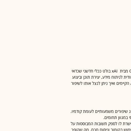
בעולם שבו בינה מלאכותית הופכת לחלק בלתי נפרד מתהליכי עבודה שונים Grok-3 מבית xAI בולט ככלי חדשני שכדאי
ראשות אילון מאסק (Elon Musk) מציג גישה ייחודית לניתוח מידע, יצירת תוכן וביצוע
משימות טכניות מורכבות. אבל מה בדיוק הופך את Grok-3 לשונה משאר כלי ה-AI הקיימים ואיך ניתן לנצל אותו לשיפור
י של מודל בינה מלאכותית שפיתחה חברת xAI והוא מציג שיפורים משמעותיים לעומת קודמיו.
 במגוון תחומים.
ך פלטפורמת X (טוויטר לשעבר), המאפשרת לו לספק תשובות המבוססות על
תשובות יצירתיות, כולל שימוש בהומור וניסוח חכם, מה שהופך