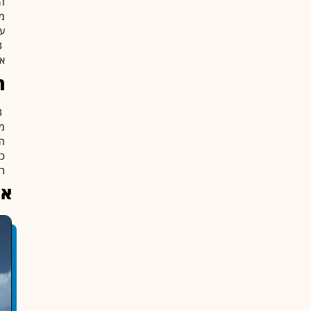
מו
עם
את
ה
מי
הע
ככ
ר
או