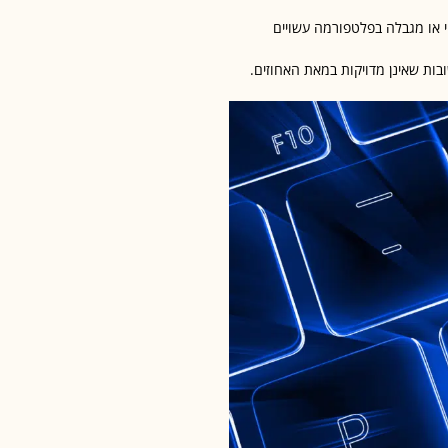
י או מגבלה בפלטפורמה עשויים
, גם Grok-3 עשוי להפיק תשובות שאינן מדויקות במאת האחוזים.