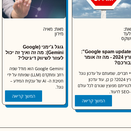
את:
מאת: מאיה
לעד
מירון
ושקס
גוגל ג'ימני (Google
"Google spam update":
Gemini): מה זה ואיך זה יכול
מרץ 2024 - מה זה אומר
לעזור לשיווק דיגיטלי?
בורכם?
Google Gemini הוא מודל שפה
י חברים, שמעתם על עדכון גוגל
רחב ומתקדם (LLM) שפותח על ידי
מרץ 2024? כן כן, עוד עדכון
חטיבת ה- AI של ענקית המידע –
גוריתם מפוצץ שגורם לכל עולם
גוגל.
רעוד.
המשך קריאה
המשך קריאה