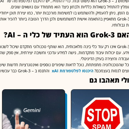
מלץ להתחיל בשאלות כלליות ולבחון כיצד הוא מתמודד עם נושאים שונים.
 הזמן, ניתן להעמיק ולהשתמש בו למשימות מורכבות יותר, כמו יצירת תוכן ייחודי
Grok-3 מתאפיין בהתאמה אישית למשתמשים ולכן הדרך הטובה ביותר להכיר או
 גבולותיו.
אם
Grok-3
הוא העתיד של כלי ה –
AI
?
Grok-3 אינו רק עוד כלי בינה מלאכותית, הוא שותף טכנולוגי מתקדם שיכול לשנ
דע. עם יכולות עיבוד מתקדמות, גישה למידע עדכני וחשיבה יצירתית, אין ספק שה
בודה והיצירה בעידן הדיגיטלי.
ל שהטכנולוגיה מתפתחת, נוכל לראות שיפורים נוספים ואינטגרציות חדשות שישדרגו עוד
וצים לנסות בעצמכם?
היכנסו לפלטפורמת xAI
והתנסו ב – Grok-3 כבר עכשיו!
לי תאהבו גם