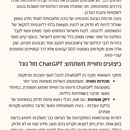
ים לכך. הצ'אטבוטים מעצבים את תהליכי קבלת ההחלטות שלנו
ים מתוחכמות, מה שמעלה סוגיות רגולטוריות חשובות בנוגע
פות והגנת הצרכן.
 מרכזית נובעת מהנטייה של בינה מלאכותית לאחד מידע באופן
ל להיות לא מדויק או להציג תוצאות בלתי רלוונטיות להקשר של
מש. לדוגמה, לקוח מישראל המחפש מוצר מסוים עשוי לקבל
ה על אתר שאינו מספק כלל שירותים לישראל. בנוסף קיים חוסר
ות לגבי יכולתם של צ'אטבוטים לעקוב אחר מבצעים זמניים, שכן
אלה אינם מקודמים באמצעי SEO קבועים אלא דרך קמפיינים ממומנים
-טווח.
ים וחוויית משתמש: ChatGPT מול גוגל
אתי מקיף בין ChatGPT לגוגל חשף תובנות מרתקות:
מהירות וחוויה
: משתמשים השלימו משימות מהר יותר
באמצעות ChatGPT ודיווחו על חוויית שימוש משופרת, במיוחד
כאשר מדובר בשאילתות כלליות.
דיוק ואמינות
: עם זאת, הכלי נמצא פחות מדויק במשימות של
בדיקת עובדות – בעיה משמעותית כאשר מדובר בחיפוש מקורות
אמינים.
ת שהגרסאות המתקדמות של הצ'אט כבר משלבות חיפוש ברשת
 אמת, עדיין ניתן למצוא מקרים בהם מוצג מידע שגוי או לא מדויק
ל. הצ'אט אמנם מהווה כלי עזר יעיל לריכוז מידע ראשוני, אך עדיין