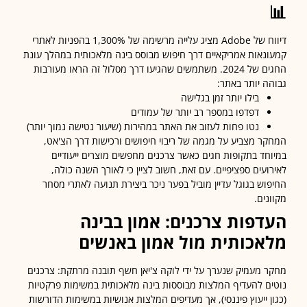
דיווח של Adobe מציג עלייה מרשימה של 1,300% בהפניות לאתרי
נאות אמריקאיים דרך חיפוש מבוסס בינה מלאכותית במהלך עונת
החגים של 2024. משתמשים שהגיעו דרך מסלול זה הראו מעורבות
ה יותר באתר:
בילו יותר זמן בגלישה
דפדפו במספר רב יותר של עמודים
נטו פחות לעזוב את האתר במהירות (שיעור נטישה נמוך יותר)
ר מצביע על מגמה של ריבוי חיפושים ורכישות דרך הצ'אט,
חד בתקופות חגים כאשר צרכנים מחפשים מוצרים ייעודיים
ועים ספציפיים. עם זאת, חשוב לציין כי לאורך השנה כולה,
וש בגוגל עדיין מוביל בפער ניכר ביצירת תנועה לאתרי מסחר
נים.
דפות צרכנים: אמון בבינה
אכותית מול אמון באנשים
 מעמיק שנערך על ידי לוקה צ'יאן חשף תובנה מרתקת: צרכנים
ם להעדיף המלצות מבוססות בינה מלאכותית במשימות פרקטיות
ן ייעוץ פיננסי), אך מעדיפים המלצות אנושיות במשימות הדורשות