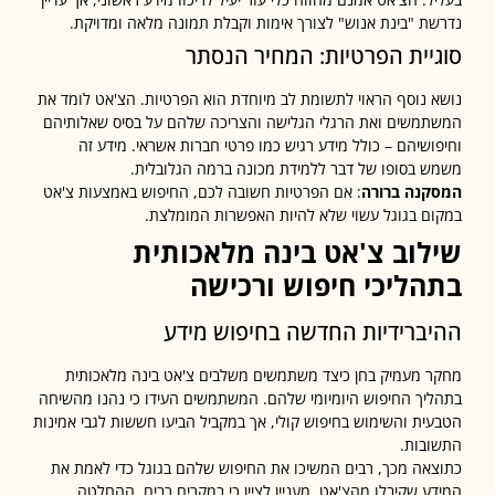
ת "בינת אנוש" לצורך אימות וקבלת תמונה מלאה ומדויקת.
יית הפרטיות: המחיר הנסתר
 נוסף הראוי לתשומת לב מיוחדת הוא הפרטיות. הצ'אט לומד את
משים ואת הרגלי הגלישה והצריכה שלהם על בסיס שאלותיהם
ושיהם – כולל מידע רגיש כמו פרטי חברות אשראי. מידע זה
 בסופו של דבר ללמידת מכונה ברמה הגלובלית.
נה ברורה
: אם הפרטיות חשובה לכם, החיפוש באמצעות צ'אט
ם בגוגל עשוי שלא להיות האפשרות המומלצת.
לוב צ'אט בינה מלאכותית
הליכי חיפוש ורכישה
ברידיות החדשה בחיפוש מידע
 מעמיק בחן כיצד משתמשים משלבים צ'אט בינה מלאכותית
יך החיפוש היומיומי שלהם. המשתמשים העידו כי נהנו מהשיחה
ית והשימוש בחיפוש קולי, אך במקביל הביעו חששות לגבי אמינות
בות.
אה מכך, רבים המשיכו את החיפוש שלהם בגוגל כדי לאמת את
ע שקיבלו מהצ'אט. מעניין לציין כי במקרים רבים, ההחלטה