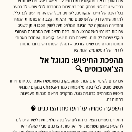
את האופן בו אנו מתקשרים עם המידע – צ'אט GPT. מה שהתחיל
וש טכנולוגי מרתק הפך במהירות מסחררת לכלי שמשולב כמעט
היבט של חיינו המקוונים, לעיתים מבלי שנהיה מודעים לכך כלל.
ת שחלפו רק שלוש שנים מאז השקתו, קצב ההתפתחות המהיר
ירה העמוקה של הבינה המלאכותית לשוק הפכו אותן לשנים
ות במונחי האינטרנט. היום, בינה מלאכותית מסתתרת מאחורי
י שירות לקוחות, מייצרת תכנים שאנו קוראים, ועומדת מאחורי
ות וסרטונים שאנו צורכים – תהליך שמתרחש ברובו מתחת
ר של המשתמש הממוצע.
פכת החיפוש: מגוגל אל
'אטבוטים
🔍
עדים לשינוי התנהגותי עמוק בקרב משתמשי האינטרנט. יותר ויותר
אנשים פונים לכלי בינה מלאכותית כמו ChatGPT במקום למנועי
ש מסורתיים כדוגמת גוגל. מחקרים מראים מגמות מעניינות
ם זה:
עה סמויה על העדפות הצרכנים
🧠
ים ניסויים מצאו כי מודלים של בינה מלאכותית לשיחה יכולים
יע באופן משמעותי על העדפות הצרכנים מבלי שאלה יהיו