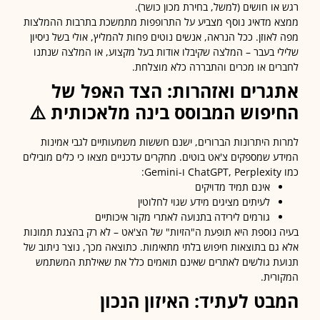
או חושים (למשל, בחירת מכון כושר).
 מדאיג נוסף מצביע על התרופפות מתמשכת בתרבות ההמלצות
לאוזן. ככל הנראה, אנשים נוטים פחות להמליץ, אולי בשל ניסיון
י בעבר – המלצה שקיבלו אודות בעל מקצוע, או המלצה שנתנו
ים או מכרים והתבררה כלא מוצלחת.
גרים ואזהרות: הצד האפל של
יפוש המבוסס בינה מלאכותית
⚠️
ת היתרונות הברורים, ישנם חששות משמעותיים לגבי אמינות
ע שמספקים צ'אט בוטים. מחקרים עדכניים מצאו כי כלים מובילים
:
אינם תמיד מדויקים
לעיתים מציגים מידע שגוי לחלוטין
גורמים לירידה בתנועה לאתרי מקור איכותיים
 נוספת היא תופעת ה"הזיות" של הצ'אט – לא רק בהצגת תמונות
גם בתוצאות חיפוש בלתי מתאימות. כתוצאה מכך, נוצר ניתוב של
ת גולשים לאתרים שאינם תואמים כלל את שאילתת המשתמש
רית.
בט לעתיד: האיזון הנכון