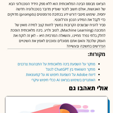
ט מבוסס הבינה המלאכותית הוא ללא ספק הידיד הטכנולוגי הבא
אנושות, אולם חשוב לזכור שעדיין מדובר בטכנולוגיה חדשה
יחסית. שימוש מיטבי דורש ידע בכתיבת פרומפטים (prompts) מדויקים
לקבל את המידע הנכון והרלוונטי.
 להניח שבשנים הקרובות נמשיך לחוות קצב למידה מואץ של
המכונה (Machine Learning), לטוב ולרע. בינה מלאכותית הופכת
 בלתי נפרד מחיינו, והשאלה המרכזית היא – לאן זה לוקח את
 שלכם? והאם אתם מסוגלים ומוכנים לאמץ את השינויים
שים בחשיבה ובעשייה?
רות:
מחקר על השפעת בינה מלאכותית על התנהגות צרכנים
מחקר השוואתי בין ChatGPT לגוגל
דיווח Adobe על השפעת חיפוש AI על קמעונאות
האתגרים בשימוש בצ'אט AI ככלי חיפוש עיקרי
י תאהבו גם