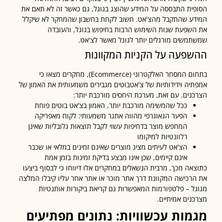
ית התבססה על המידע שהוצג בגוגל, גם כאשר זה לא תאם את
ע שהתקבל מהצ'אט. חשוב לקחת בחשבון שהמחקר לא שיקלל
שפעת שנות השימוש הרבות בחיפוש בגוגל, והעובדה
משים מורגלים יותר לגוגל מאשר לצ'אט.
פעה על הקניות המקוונות
בתחום המסחר האלקטרוני (Ecommerce), מחקרים מצאו כי
יה וידידותיות של צ'אטבוטים מגבירים משמעותית את האמון של
נים. עם זאת, מערכת היחסים מורכבת יותר:
ככל שהמשימה מורכבת יותר, האמון בצ'אט בוטים פוחת
הפער הגאוגרפי מהווה אתגר משמעותי: לקוח מאפריקה
המחפש מוצר בדחיפות עשוי לקבל תוצאות גלובליות שאינן
רלוונטיות למיקומו
הצ'אט לעיתים מציג מוצרים שאינם זמינים במלאי או שכבר
אינם קיימים, שכן אינו מבצע בדיקת זמינות בזמן אמת
אה מכך, מרבית הנשאלים במחקרים אלו דיווחו כי לבסוף ביצעו
רכישה המקוונת דרך אתר מוכר או אתר אחר עליו קיבלו המלצה
ל – פלטפורמות המאפשרות גם קריאת ביקורות אותנטיות
נים אמיתיים.
מות עכשוויות: נתונים מפתיעים