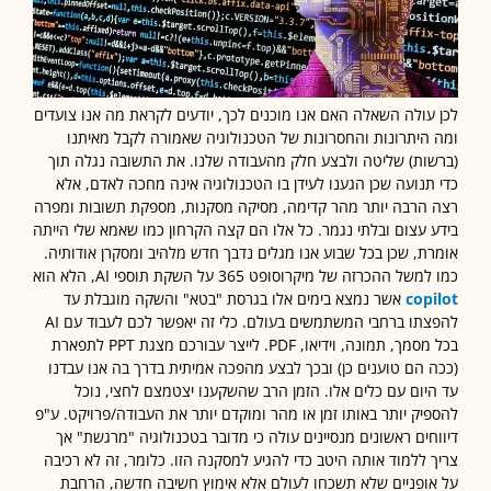
עולה השאלה האם אנו מוכנים לכך, יודעים לקראת מה אנו צועדים
היתרונות והחסרונות של הטכנולוגיה שאמורה לקבל מאיתנו
ות) שליטה ולבצע חלק מהעבודה שלנו. את התשובה נגלה תוך
תנועה שכן הגענו לעידן בו הטכנולוגיה אינה מחכה לאדם, אלא
הרבה יותר מהר קדימה, מסיקה מסקנות, מספקת תשובות ומפרה
 עצום ובלתי נגמר. כל אלו הם קצה הקרחון כמו שאמא שלי הייתה
ת, שכן בכל שבוע אנו מגלים נדבך חדש מלהיב ומסקרן אודותיה.
ל ההכרזה של מיקרוסופט 365 על השקת תוספי AI, הלא הוא
cop
אשר נמצא בימים אלו בגרסת "בטא" והשקה מוגבלת עד
להפצתו ברחבי המשתמשים בעולם. כלי זה יאפשר לכם לעבוד עם AI
בכל מסמך, תמונה, וידיאו, PDF. לייצר עבורכם מצגת PPT לתפארת
 הם טוענים כן) ובכך לבצע מהפכה אמיתית בדרך בה אנו עבדנו
יום עם כלים אלו. הזמן הרב שהשקענו יצטמצם לחצי, נוכל
יק יותר באותו זמן או מהר ומוקדם יותר את העבודה/פרויקט. ע"פ
חים ראשונים מנסיינים עולה כי מדובר בטכנולוגיה "מרגשת" אך
 ללמוד אותה היטב כדי להגיע למסקנה הזו. כלומר, זה לא רכיבה
ופניים שלא תשכחו לעולם אלא אימוץ חשיבה חדשה, הרחבת