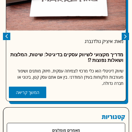
 איציק גולדנברג
מאת: אי
יך מקצועי לשיווק עסקים בדיגיטל: שיטות, המלצות
אחסון אתרים
ות נפוצות ⁉️
רובם של 
 דיגיטלי הוא כלי מרכזי לצמיחה עסקית, חיזוק מותגים ושיפור
העסק של
בות הלקוחות בעידן המודרני. בין אם אתם עסק קטן, בינוני או
 גדולה,
המשך קריאה
וריות
מאמרים מומלצים