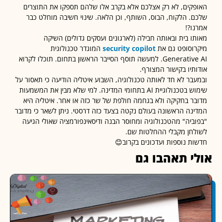
קים, לא רק אצלכם אלא בקרב אלו שלהם תספקו את התוצרים
. הלקוח, הבוס, השותף, וכן הלאה. שינוי חשיבה מוחלט כבר
ו?!
ו בית ובאותה חבילה (לארגונים ועסקים גדולים) השיקה
וסופט גם את
security copilot
המוגדר טכנולוגית
Generative AI. למעשה תוסף הסייבר הראשון בתחום. תוכלו לקרוא
תיו בקישור המצורף.
בר לא חד לאותה טכנולוגיה, השבוע איטליה הודיעה כי תאסור על
שימוש בטכנולוגיית AI בתחומי המדינה. למי שלא מבין את המשמעות
ר בחקיקה ולא בגחמה חולפת של שר כזה או אחר. איטליה היא
נה הראשונה בעולם נקטה בצעד כזה דרסטי. ניתן לשאר כי מדובר
ביה" מהטכנולוגיה ומחוסר הבנה ודיסאינפורמציה שאולי הגיעה
חן מקבלי ההחלטות שם.
ת נוספות ועדכונים בקרוב😊
י תאהבו גם