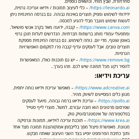
ורת, שבץ מוחי, ונושאים נוספים.
https://leonardo
– כלי לעיצוב תמונות / וידיאו ועריכה גרפית,
ותי לשימוש ומפיק תוצרים באיכות גבוהה. גם בגרסה החינמית ניתן
ת שימוש מוגבר מבלי להגיע למכסה.
https://www.canva.
– קנבה, ידועה מאד בקרב אנשי סושיאל,
עלי עמודי מותג ברשתות חברתיות. הנדרשים לעלות תוכן גרפי
ן שוטף, מדי יום. נוחה לשימוש, גם בגרסה החינמית מספקת
ים טובים. אבל לעסקים עדיף קנבה פרו למקסום האפשרויות
יות.
https://www.remove
– יש גם תוכנות כאלו, המאפשרות
ר רקע מכל תמונה שיש לכם. וזהו בערך..
כת וידיאו:
https://www.adcreative
– מאפשר עריכת וידיאו נוחה יחסית,
ן כלים המסייעים לשיווק מהיר.
https://pollo
– עריכת וידיאו ברמה גבוהה, מיועד לעסקים
ום סרטונים הוא חובה עבורם, למשל, מוצרי לייף סטייל
פורמה של אינסטגרם/טיק טוק.
https://www.krea
– תוכנת עריכה לוידיאו, תמונות וגרפיקה
נת. מאפשרת פיצול מסך בלייב(זמן אמת)והצגת תמונה מצד אחד
 כתיבת הפרומפט יופיע בצד השני העיצוב שאתה מבקש.