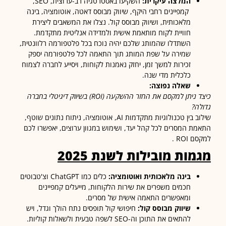
המלצה עיקרית
:
השקיעו באסטרטגיה רב-ערוצית, SEO,
קמפיינים רחבי היקף, שיווק מבוסס דאטה, אוטומציה, בינה
מלאכותית, ושיווק מבוסס קול. נצלו את המשאבים ליצירת
חוויית לקוח מותאמת אישית ולמדידה אנליטית מתקדמת.
השתדלו שהמותג שלכם יהיה נוכח בכל פלטפורמה רלוונטית,
שמירה על שפת המותג תוך התאמה לכל פלטפורמה יספק
זכירות למשך זמן, יחזק נאמנות לקוחות, ויסייע לחברה לצמוח
כלכלית מדי שנה.
שאלה נפוצה
:
 ניתן למקסם את החזר ההשקעה
(ROI)
בשיווק דיגיטלי בחברה
ה
?
שילוב בין טכנולוגיות מתקדמות AI, אוטומציה, ניתוח נתונים שוטף,
ת המסרים לכל קהל יעד, ושימוש במגוון ערוצים, יאפשרו לכם
ROI .
ות מובילות לשנת 2025
בינה מלאכותית ואוטומציה
:
כלים כמו ChatGPT וצ'טבוטים
חכמים משפרים את שירות הלקוחות, מייעלים קמפיינים
ומאפשרים התאמה אישית של מסרים.
שיווק מבוסס קול
:
חיפושי קול תופסים נתח הולך וגדל, ויש
להתאים את התוכן וה-SEO לשפה טבעית ולשאלות קוליות.