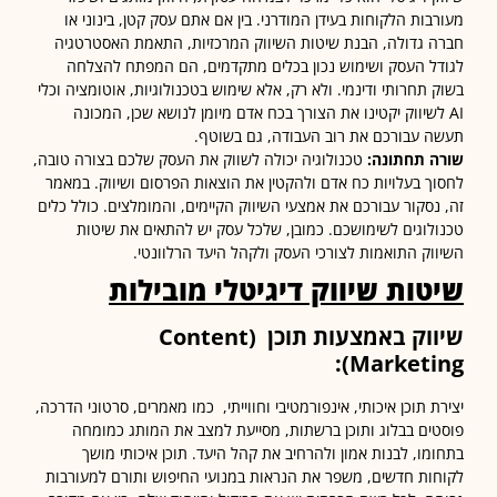
בות הלקוחות בעידן המודרני. בין אם אתם עסק קטן, בינוני או
 גדולה, הבנת שיטות השיווק המרכזיות, התאמת האסטרטגיה
ל העסק ושימוש נכון בכלים מתקדמים, הם המפתח להצלחה
 תחרותי ודינמי. ולא רק, אלא שימוש בטכנולוגיות, אוטומציה וכלי
 לשיווק יקטינו את הצורך בכח אדם מיומן לנושא שכן, המכונה
 עבורכם את רוב העבודה, גם בשוטף.
 תחתונה:
טכנולוגיה יכולה לשווק את העסק שלכם בצורה טובה,
ך בעלויות כח אדם ולהקטין את הוצאות הפרסום ושיווק. במאמר
נסקור עבורכם את אמצעי השיווק הקיימים, והמומלצים. כולל כלים
לוגים לשימושכם. כמובן, שלכל עסק יש להתאים את שיטות
וק התואמות לצורכי העסק ולקהל היעד הרלוונטי.
טות שיווק דיגיטלי מובילות
וק באמצעות תוכן
(Content
Marketin
ת תוכן איכותי, אינפורמטיבי וחווייתי, כמו מאמרים, סרטוני הדרכה,
ים בבלוג ותוכן ברשתות, מסייעת למצב את המותג כמומחה
מו, לבנות אמון ולהרחיב את קהל היעד. תוכן איכותי מושך
ות חדשים, משפר את הנראות במנועי החיפוש ותורם למעורבות