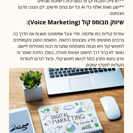
 ציינו תוכנות יקרות המצריכות רישיונות שנתיים.
**ישנן מאות ואלפי כלי AI וכל יום צצים חדשים, לכן הצגנו מדגם
צם.
וק מבוסס קול
(Voice Marketing):
ות קוליות כמו אלכסה, סירי וגוגל אסיסטנט משנות את הדרך בה
ים מחפשים מידע ומבצעים רכישות. התאמת התוכן והקמפיינים
ושי קול היא מגמה מתפתחת שחברות רבות מתחילות ליישם.
 לא ברור דרך היישום ושיטות פעולה, בשלב כתיבת מאמר זה
טרם נמצא פתרון SEO לנושא חיפוש קולי, וכיצד לגרום לעוזרות
יות לתעדף עסקים.