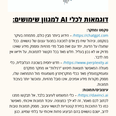
גמאות לכלי
AI
למגוון שימושים:
 ומחקר:
https://chatgpt.
– הידוע ביותר מבין כולם, מתמחה בעיקר
ט, וניהול שיח בין אדם למכונה במנעד עצום של נושאים. ככל
ו על הדעת, יחד עם זאת סובל מדי מהזיות ומספק מידע שאינו
ק או לא נכון בעליל. חלש מאד בכל הקשור לתמונות, על וידיאו אין
דבר.
https://www.perplexity
– חדש יחסית בשכונה הגלובלית, כלי
ה המאפשר תוצאות חיפוש "רגילות" או מחקר מתקדם
יק(מומלץ מאד ככלי מחקר)יתרון משמעותי מול התמחאה שלו,
 מקורות מידע אמינים, אינו סובל מהזיות, ומוכשר יותר בעיבוד
ות.
בים/תמונות:
https://davinci
– כלי המשמש לעיצוב בלבד, אל תבקשו ממנו
ב לכם מאמר, זה לא ילך כמצופה. עיבוד תמונות איכותי, מאפשר
כל התוכנות בחירת קטגוריות לנושאי עיצוב. מספק תמונות טובות
, ישנם נושאים בהם הביצוע פחות איכותי עד בלתי שמיש, כגון