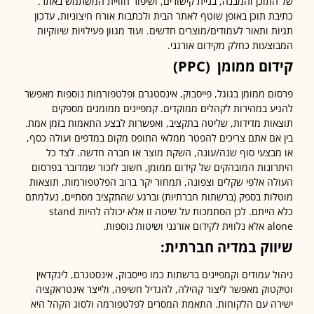
תוכן והמבנה, בניית קישורים, ושיפור חוויית המשתמש באתר.
ת תוכן באופן שוטף לאתר הבית ולכתבות אורח חיצוניות, עדכון
ת ותאור לעמודים/מוצרים חדשים. ועוד מגוון פעילויות שיווקיות
צעות כחלק מקידום אורגני.
ום ממומן
(PPC)
ם ממומן בגוגל, פייסבוק, אינסטגרם ופלטפורמות נוספות מאפשר
ע במהירות לקהלים ממוקדים. קמפיינים ממומנים מספקים
ות מדידות, שליטה בתקציב, ואפשרות לבצע התאמות בזמן אמת.
אם אתם צריכים להפטר ממלאי התופס מקום במדפים ועולה כסף,
בצעי סוף שנה/עונה, השקת מוצר או חברה חדשה. לצד כל
ונות המובהקים של קידום ממומן, חשוב לזכור שמדובר בפרסום
ה אלפי שקלים וצפונה, תמחור יקר ברוב הפלטפורמות, תוצאות
ות בספק (ברשתות חברתיות) וברגע שהתקציב מסתיים, נעלמתם
כלא הייתם. לכן הסתמכות על שיטה זו אלא יכולה להיות stand
ני ושיטות נוספות.
וק במדיה חברתית:
ל עמודים וקמפיינים ברשתות כמו פייסבוק, אינסטגרם, לינקדאין
טוק מאפשר ליצור קהילה, להגדיל חשיפה, ולייצר אינטראקציה
ה עם הלקוחות. התאמת המסרים לפלטפורמה ולסוג הקהל היא