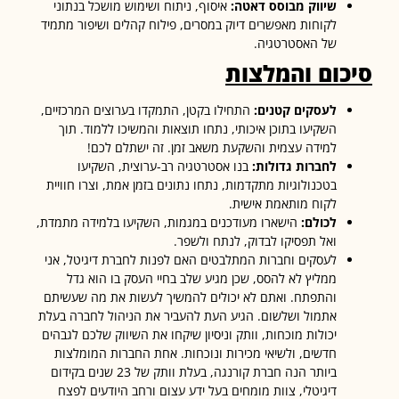
שיווק מבוסס דאטה
:
איסוף, ניתוח ושימוש מושכל בנתוני
לקוחות מאפשרים דיוק במסרים, פילוח קהלים ושיפור מתמיד
של האסטרטגיה.
כום והמלצות
לעסקים קטנים
:
התחילו בקטן, התמקדו בערוצים המרכזיים,
השקיעו בתוכן איכותי, נתחו תוצאות והמשיכו ללמוד. תוך
למידה עצמית והשקעת משאב זמן. זה ישתלם לכם!
לחברות גדולות
:
בנו אסטרטגיה רב-ערוצית, השקיעו
בטכנולוגיות מתקדמות, נתחו נתונים בזמן אמת, וצרו חוויית
לקוח מותאמת אישית.
לכולם
:
הישארו מעודכנים במגמות, השקיעו בלמידה מתמדת,
ואל תפסיקו לבדוק, לנתח ולשפר.
לעסקים וחברות המתלבטים האם לפנות לחברת דיגיטל, אני
ממליץ לא להסס, שכן מגיע שלב בחיי העסק בו הוא גדל
והתפתח. ואתם לא יכולים להמשיך לעשות את מה שעשיתם
אתמול ושלשום. הגיע העת להעביר את הניהול לחברה בעלת
יכולות מוכחות, וותק וניסיון שיקחו את השיווק שלכם לגבהים
חדשים, ולשיאי מכירות ונוכחות. אחת החברות המומלצות
ביותר הנה חברת קורנגה, בעלת וותק של 23 שנים בקידום
דיגיטלי, צוות מומחים בעל ידע עצום ורחב היודעים לפצח