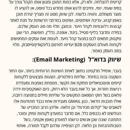
ית להצלחה. ולא רק, אלא כמות התוכן ומגוון אותו הקהל צורך על
 שעתי, יומי, וחייבים לרגש אותו מחדש בכל פוסט, או להציע לו
 משתלם, וחוויה כלשהי. לכן שיווק מסוג זה מצריך יצירת תוכן
ן קבוע, עריכה ושיתופים, ושיטוט במרחבי הרשתות על מנת לאתר
ות רלוונטיות לקהל היעד. וכמובן, תלוי מה סוג העסק שלכם,
ה ומדובר בלייף סטייל, ביגוד, אופנה, נדל"ן, חופשות, הרי שגן
וק תתאים לכם במנעד קהל היעד. לעומת זאת עסקים המחפשים
לקוחות מעולם העסקים B2B יעדיפו לפרסם בלינקאדין/פייסבוק. תלוי
 העסק כאמור.
וק בדוא"ל
(Email Marketing):
, אימייל מרקטינג נחשב לאחת השיטות הרווחיות ביותר, עם החזר
ה גבוה במיוחד. שליחת ניוזלטרים, הצעות ומבצעים ללקוחות
ים ופוטנציאליים מחזקת את הקשר, מטפחת נאמנות ומעודדת
ות חוזרות. אך כל זאת בעבר הלא רחוק, כיום האפקטיביות ירדה
ם בשל חוקי הספאם המקשים על שליחת מיילים בתפוצה רחבה,
ואילו תוכנות הדואר, כגון GMAIL מעבירות אחוז נכבד מהודעות אלו
ים של "קידום מכירות" וכן הלאה. אליהן הרוב המכריע של
שים לא נכנסים כלל. אם מדובר במועדון לקוחות וותיק ומוכר,
נה שונה שכן אנשים נרשמו למועדון באופן אקטיבי, בשל
ת/הנחות וכן הלאה. לכן הציפייה שלהם לקבל תמורה, ואחוזי