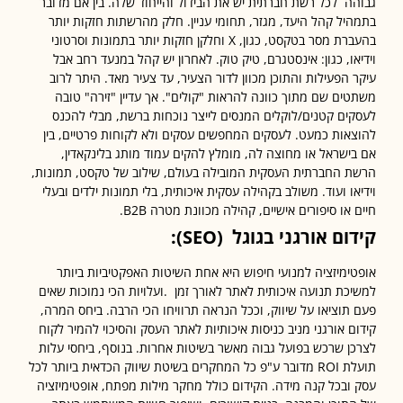
ה לכל רשת חברתית יש את הבידול והייחוד שלה. בין אם מדובר
יל קהל היעד, מגזר, תחומי עניין. חלק מהרשתות חזקות יותר
בהעברת מסר בטקסט, כגון, X וחלקן חזקות יותר בתמונות וסרטוני
או, כגון: אינסטגרם, טיק טוק. לאחרון יש קהל במנעד רחב אבל
 הפעילות והתוכן מכוון לדור הצעיר, עד צעיר מאד. היתר לרוב
ים שם מתוך כוונה להראות "קולים". אך עדיין "זירה" טובה
ים קטנים/לוקלים המנסים לייצר נוכחות ברשת, מבלי להכנס
אות כמעט. לעסקים המחפשים עסקים ולא לקוחות פרטיים, בין
ישראל או מחוצה לה, מומלץ להקים עמוד מותג בלינקאדין,
 החברתית העסקית המובילה בעולם, שילוב של טקסט, תמונות,
או ועוד. משולב בקהילה עסקית איכותית, בלי תמונות ילדים ובעלי
או סיפורים אישיים, קהילה מכוונת מטרה B2B.
ום אורגני בגוגל
(SEO):
ימיזציה למנועי חיפוש היא אחת השיטות האפקטיביות ביותר
כת תנועה איכותית לאתר לאורך זמן .ועלויות הכי נמוכות שאים
תוציאו על שיווק, וככל הנראה תרוויחו הכי הרבה. ביחס המרה,
ם אורגני מניב כניסות איכותיות לאתר העסק והסיכוי להמיר לקוח
ן שרכש בפועל גבוה מאשר בשיטות אחרות. בנוסף, ביחסי עלות
תועלת ROI מדובר ע"פ כל המחקרים בשיטת שיווק הכדאית ביותר לכל
ובכל קנה מידה. הקידום כולל מחקר מילות מפתח, אופטימיזציה