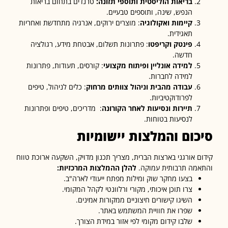
בריאות הוליסטית ותוספי תזונה:
טרנדים בתחום בריאות
הנפש, שינה, ותוספים טבעיים.
קיימות ואקולוגיה
: מוצרים ירוקים, אנרגיה מתחדשת ואחריות
תאגידית.
פינטק וקריפטו
: פתרונות תשלום, אבטחת מידע, רגולציה
חדשה.
למידה אונליין ופיתוח מקצועי
: קורסים, תעודות, פתרונות
למידה לחברות.
עבודה מהבית וניהול צוותים מרחוק
: כלים לניהול, טיפים
לפרודוקטיביות.
תיירות ונסיעות לאחר הקורונה
: מדריכים, טיפים ופתרונות
לנסיעות בטוחות.
כום והמלצות יישומיות
ם אורגני בארצות הברית, מצריך תכנון מדויק, השקעה ארוכת טווח
מה תרבותית עמוקה.
להלן ההמלצות המרכזיות:
בצעו מחקר שוק ומילות מפתח ייעודי לארה"ב.
צרו תוכן איכותי, מקורי ורלוונטי לקהל המקומי.
השיגו קישורים חיצוניים ממקורות אמינים.
שפרו את חוויית המשתמש באתר.
שלבו קידום מקומי לפי אזור במידת הצורך.