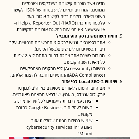
מדיה אשר מוכרות קישורים באינדקסים ופורטלים
מגוונים. המחירים יכולים לנוע בטווח של 150$ לקישור
פשוט ולאלפי דולרים רבים לקישור איכותי מאד.
פלטפורמות כמו Help a Reporter Out (HARO) ו-
PR Newswire מסייעות בהשגת אזכורים בתקשורת.
חווית משתמש בדסק טופ ומובייל
אתר רספונסיבי ונגיש לכל סוגי המכשירים הנפוצים, עקב
ריבוי מכשירים וגדלים שונים(בשל הסינים).
מהירות טעינת אתר צריכה להיות מתחת ל-2.5 שניות,
כל מאית השניה קובעת.
נגישות (Accessibility) לפי התקנים האמריקאיים
(ADA Compliance)המחמירים וחובה להיצמד אליהם.
שימוש ב
-Local SEO
לפי אזור
אם החברה פונה לאזורים מסוימים בארה"ב (כגון ניו
יורק, לוס אנג'לס, מיאמי), יש לבצע התאמה גיאוגרפית:
יצירת עמודי נחיתה ייעודיים לכל עיר או מדינה.
רישום לעסקים ב-Google Business כתובת
מקומית.
שימוש במילות מפתח שכוללות אזור
גאוגרפי"cybersecurity services in
Miami".