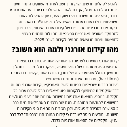
יע לקהלים חדשים. שוק זה נחשב לאחד מהשווקים התחרותיים
ר בעולם הדיגיטלי, אך גם לאחד המשתלמים ביותר. עם אסטרטגיה
ה, השקעה מתמשכת וידע בשוק היעד, ניתן להגיע לתוצאות
ותיות ולנראות בעמוד הראשון של גוגל ארה"ב. במאמר זה
ר את המרכיבים המרכזיים של קידום אורגני איכותי, כיצד ניתן
קד באזורים גאוגרפיים ספציפיים, מהו לוח הזמנים הצפוי
אות ומהם הנושאים החמים לקידום בשנת 2025.
ו קידום אורגני ולמה הוא חשוב
?
ם אורגני מתייחס לשיפור הנראות של אתר אינטרנט בתוצאות
וש הלא ממומנות של מנועי חיפוש, בעיקר גוגל. מדובר בתהליך
ך הכולל אופטימיזציה של תוכן, מבנה האתר, קישורים חיצוניים
ר חברות ישראליות הפונות לשוק האמריקאי, קידום אורגני מהווה
אפקטיבית להיחשף ללקוחות פוטנציאליים מבלי לשלם עבור כל
ה. בנוסף, תוצאות אורגניות נחשבות אמינות יותר בעיני הגולשים
ואה למודעות ממומנות. הגם שהצרכנים האמריקאים חיים כבר
כ-30 שנה בסביבה דיגיטלית, ולכן מכירים היטב את סוגי הקידומים
ים, ומודעים היטב לעובדה כי קידום ממומן הנו "פרסום" לכל דבר
ין, ומקליקים על תוצאות אורגניות בלבד.