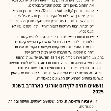
על איכות בכל מקרה. התוכן צריך להיות מפורט, עדכני, מציג
את התחום באופן רחב ומספק הסברים/מפרטים.
סמכות הדומיין (Domain Authority), האם הדומיין חדש או
וותיק, יש לכך השכלות על הקידום, דומיין חדש יבשיל לאחר
תקופה ארוכה יותר, בעוד דומיין וותיק מקבל יתרון על סמך וותק.
לכן חברות רבות מעדיפות לקנות דומיין וותיק ולשלם עליו לא
מעט כסף.
איכות וכמות הקישורים החיצוניים, חשוב לרכוש קישורים
רלוונטים בלבד, לא בכל פורטל או אינדקס המציע קישורים
חינמיים. התמקדות באינדקסים מקצועיים הקשורים ישירות
לתחום העיסוק של החברה יסייעו רבות לקידום יעיל.
בממוצע, קידום אורגני לוקח בין 6 ל-18 חודשים עד שניתן לראות
ות משמעותיות. תחומים עם תחרות נמוכה יכולים להניב תוצאות
תוך 6–10 חודשים, אך תחומים תחרותיים כמו בריאות, פיננסים
ולוגיה עשויים לדרוש השקעה ארוכה יותר, לכל תחום פרק הזמן
ה בהתאם לפרמטרים המצוינים במאמר זה.
אים חמים לקידום אורגני בארה"ב בשנת
2
AI
ובינה מלאכותית
: כלים, שימושים לעסקים, אתיקה וביקורת
טכנולוגית.