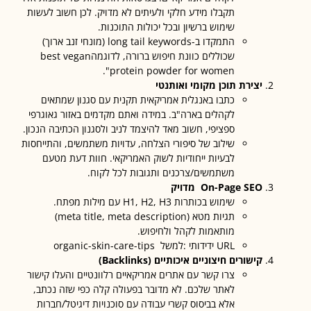
תקבלו מידע חלקי ולעיתים לא מדויק. לכן חשוב לעשות
שימוש ברשיון ובכל יכולות התוכנות.
התמקדו ב-long tail keywords (מונחי זנב ארוך)
שכוללים כוונת חיפוש ברורה, לדוגמהbest vegan
protein powder for women".
יצירת תוכן מקומי ואותנטי
כתבו באנגלית אמריקאית תקנית עם סגנון שמתאים
לקהלים בארה"ב. במידה ואתם מקדמים באזור גאוגרפי
ספציפי, חשוב מאד להיצמד לניב ולסגנון הכתיבה הנכון.
שילוב של סיפורי הצלחה, עדויות משתמשים, והתייחסות
לבעיות ייחודיות לשוק האמריקאי. חוות דעת מטעם
משתמשים/צרכנים ותגובות לכל לקוח.
On-Page SEO
מדויק
שימוש בכותרות H1, H2, H3 עם מילות מפתח.
תגיות מטא (meta title, meta description)
מותאמות לקהל ולחיפוש.
URL ידידותי :למשל organic-skin-care-tips
קישורים חיצוניים איכותיים
(Backlinks)
צרו קשר עם אתרים אמריקאיים רלוונטיים והעלו קישור
לאתר שלכם. לא מדובר בפעולה קלה כפי שזה נכתב,
אלא בביסוס קשרי עבודה עם סוכנויות דיגיטל/חברות