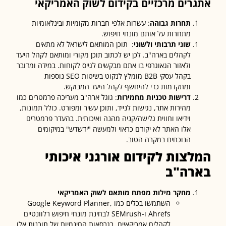
רים מרכזיים בקידום לשוק האמריקאי
תחרות גבוהה
: עשרות אלפי חברות מקומיות ובינלאומיות
מתחרות על אותם מונחי חיפוש.
שוני תרבותי ולשוני
: תוכן המותאם לישראל לא מתאים
לקהלים בארה"ב. לכן יש לכתוב תוכן מקורי ומותאם לקהל היעד
ולאזור הגאוגרפי בו אתם מבקשים לגייס לקוחות. במידה ומדובר
בקהל עסקי B2B מומלץ לנקוט בשיטות SEO נוספות
ומתקדמות כדי להיחשף לקהל היעד המבוקש.
דרישות טכניות מחמירות
: גוגל ארה"ב מעריכה פרמטרים כמו
מהירות אתר, נגישות לנייד, ותוכן עשיר ומפורט. כולל תמונות,
וידיאו וחווית גלישה/קניה מהנה ואיכותית. בהעדר פרמטרים
אלו האתר לא יקודם כראוי ולמעשה "ידשדש" במיקומים
הנוכחים במקרה הטוב.
לצות לקידום אורגני איכותי
רה"ב
מחקר מילות מפתח מותאם לשוק האמריקאי
השתמשו בכלים כמו Google Keyword Planner,
Ahrefs ו-SEMrush לבחינת מונחי חיפוש רלוונטיים
לקהלים אמריקאיים. בגרסאות החינמיות של תוכנות אלו