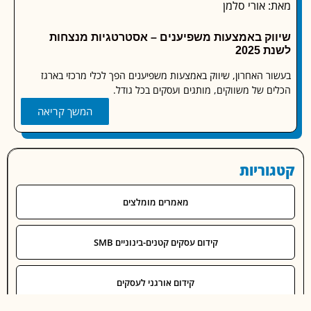
ת: מאיה מירון
מאת: 
ך מקדמים בגוגל עסקים? 📈
הבדלי סג
 הכלים השיווקיים החשובים והיעילים ביותר לעסקים קטנים ובינוניים
הקדמה,
"גוגל עסקים" (Google Business).
מלאכותית, ובפרט PT
המשך קריאה
וריות
מאמרים מומלצים
קידום עסקים קטנים-בינוניים SMB
קידום אורגני לעסקים