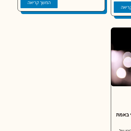
המשך קריאה
ריאה
י באמת
יטי של