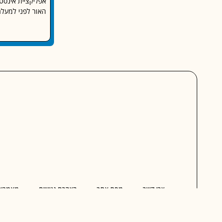
האור לפני למעלה מעשור (010
צרו קשר
מפת אתר
הצהרת נגישות
מאמרים
כלים לשיווק עסקים – מדידה