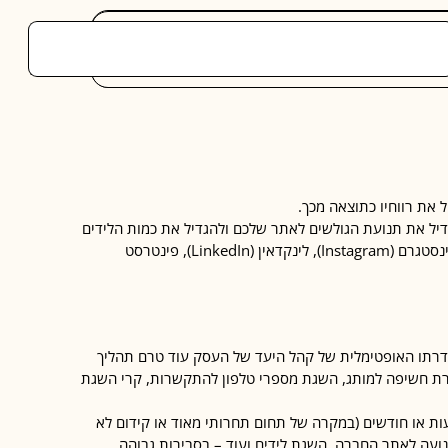
את רווחיו כתוצאה מכך.
דיל את תנועת הגולשים לאתר שלכם ולהגדיל את כמות הלידים
והמכירות שלכם, היא – היא קידום העסק ברשתות חברתיות כדוגמת: פייסבוק (Facebook), אינסטגרם (Instagram), לינקדאין (LinkedIn), פינטרסט
דרתו האופטימלית של קהל היעד של העסק עוד טרם תהליך
ברת חשיפה למותג, השגת מספרי טלפון להתקשרות, קרי השגת
ות או חודשים (במקרה של תחום תחרותי מאוד או קידום לא
נועה לאתר החברה, השגת לידים ועוד – בסבירות גבוהה.