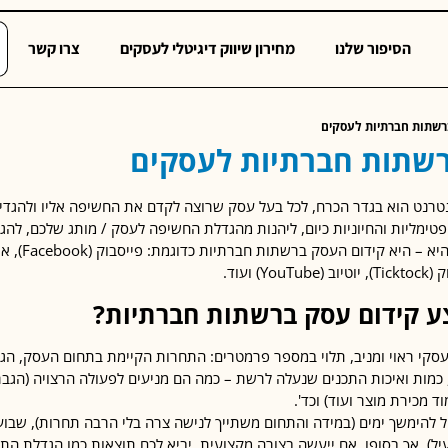
הסיפור שלנו
מחירון שיווק דיגיטלי לעסקים
צרו קשר
רשתות חברתיות לעסקים
רשתות חברתיות לעסקים
טרנט הוא בגדר הכרח, לכל בעל עסק שרוצה לקדם את החשיפה אליו ולהגדיל 
טימליות והחיוניות כיום, ליהנות מהגדלת החשיפה לעסק / מותג שלכם, להג
ע קידום עסק ברשתות חברתיות?
סקי ראוי ומניב, תלוי במספר פרמטרים: התחרות הקיימת בתחום העסק, הג
 כמות ואיכות התכנים שנעלה לרשת – כמה הם מניעים לפעולה הרצויה (הג
ד מכירת מוצר ועוד) וכד'.
ל להימשך ימים (במידה והתחום משתייך לנישה צרה בלי הרבה תחרות), שבוע
יל), אך בסופו, אם ייעשה בצורה מקצועית, יביא לכם תוצאות כמו הגדלת הת