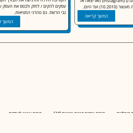
אפליקציית אינסטגרם (Instagram) מאז יצאה אל
עסקים להקים / לחזק ולבסס את העסק 
10.2) ועד היום,
גבי הרשת. גם טהרני המציאות,
המשך קריאה
המשך ק
 מומלצים
קידום עסקים קטנים-בינוניים SMB
קידום אורגני לעסקים
 וקידום
שיווק דיגיטלי לעסקים
קידום אתרים באזור השרון
תקנון א