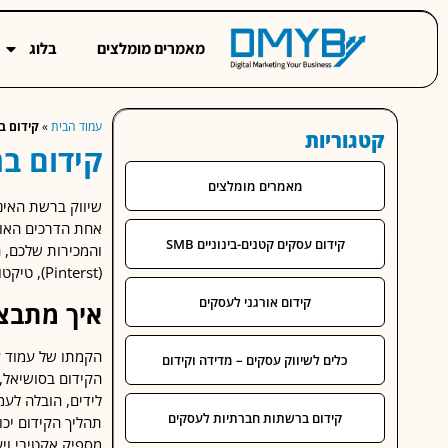
מאמרים מומלצים
בלוג
עמוד הבית
»
קידום ב
קטגוריות
קידום ב
מאמרים מומלצים
שיווק ברשת האינ
אחת הדרכים האופ
קידום עסקים קטנים-בינוניים SMB
(Pinterst), טיקטוק (Ticktock), יוטיוב (YouTube) ועוד.
קידום אורגני לעסקים
איך מתבצ
הקמתו של עמוד ע
כלים לשיווק עסקים – מדידה וקידום
הקידום בסושיאל,
לידים, הובלה לעמו
קידום ברשתות חברתיות לעסקים
תהליך הקידום יכו
מספיק אקטיבי ויע