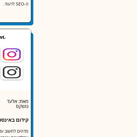
ה-SEO לרעוד.
מאת: אלעד
גושקס
קידום באינס
מדהים לחשוב ע