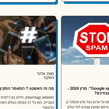
מאת: אלעד
גושקס
"Google spam update": מרץ 2024 -
מה זה האשטג ? המאמר המקיף
עבורכם?
האשטאג (Hashtag), הידוע גם כ
היי חברים, שמעתם על עדכון גוגל מרץ 2024? כן
בעברית, הוא כלי רב עוצמה בעולם השיוו
גוריתם מפוצץ שגורם לכל עולם
הדיגיטלי