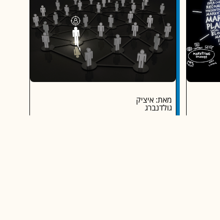
מאת: איציק
גולדנברג
היפר פרסונליזציה בשיווק דיגיטלי: איך
AI משנה את חוקי המשחק ב-2025
דן הבינה
המונח "היפר-פרסונליזציה" הפך לנושא חם
 לקדם
ומדובר בשיווק המודרני. לא מדובר בעוד התאמה
מאחור.
אישית פשוטה, אלא באסטרטגיה מבוססת בינה
מלאכותית
ריאה
המשך קריאה