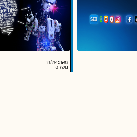
מאת: אלעד
גושקס
ת לעסקים קטנים: שיווק
בינה מלאכותית בשיווק דיגיטלי:
תקציבי ענק
המדריך המלא להצלחה ב-2025
סקים קטנים הוא לא מותרות, הוא
השיווק הדיגיטלי עובר מהפכה אמיתית. עי
כל הלקוחות "חיים" ברשת.
המלאכותית הגיע, והעסקים שלא יתאמצו
צאות, כל עסק יכול לקדם עצמו
את החדשנות הטכנולוגית שלהם יישארו 
המשך ק
המשך קריאה