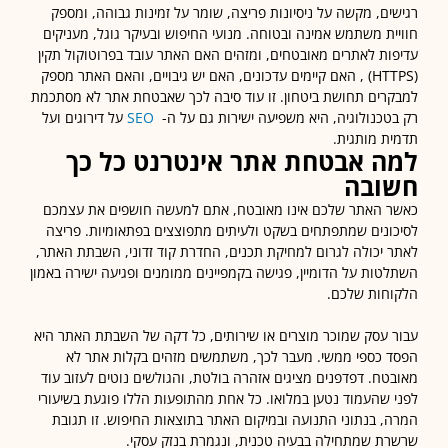
ים, מקשה על ניסיונות פריצה, שומר על זמינות גבוהה, ומספק
ית משתמש אמינה ובטוחה. מנועי החיפוש ובעיקר גוגל, מעניקים
ות לאתרים מאובטחים, ומזהים האם האתר עובד בפרוטוקול תקין
(HTTPS) , האם קיימים עדכונים, האם יש גיבויים, והאם האתר מספק
רים תחושת ביטחון. זו עוד סיבה לכך שאבטחת אתר לא מסתכמת
טכנולוגיה, היא משפיעה ישירות גם על ה-
SEO
על דירוגים ועל
ת מותגית.
ה אבטחת אתר אינטרנט כל כך
ובה
 האתר שלכם אינו מאובטח, אתם למעשה חושפים את עצמכם
ונים שמתפתחים בשקט ולעיתים מתפוצצים בפתאומיות. פריצה
 יכולה לגרום למחיקת תכנים, החדרת קוד זדוני, השבתת האתר,
טות על הדומיין, פגישה בקמפיינים ממומנים ופגיעה ישירה באמון
חות שלכם.
 עסק שמוכר מוצרים או שירותים, כל דקה של השבתת האתר היא
 כספי ממשי. מעבר לכך, משתמשים מזהים בקלות אתר לא
טח. דפדפנים מציגים אזהרה בולטת, והגולשים נוטים לעזוב עוד
 שהעמוד נטען במלואו. כל אחת מהתופעות הללו פוגעת בשיעורי
, בנתוני התנועה ובמיקום האתר בתוצאות החיפוש. זו תגובת
ת שמתחילה בבעיה טכנית, ונגמרת בנזק עסקי.