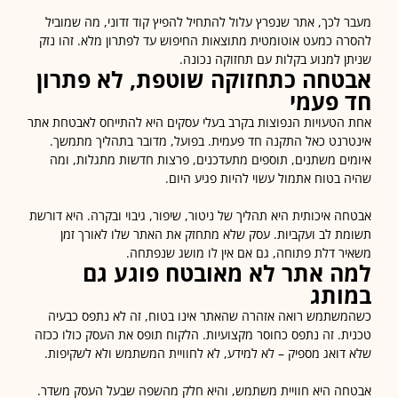
 לכך, אתר שנפרץ עלול להתחיל להפיץ קוד זדוני, מה שמוביל
ה כמעט אוטומטית מתוצאות החיפוש עד לפתרון מלא. זהו נזק
ן למנוע בקלות עם תחזוקה נכונה.
טחה כתחזוקה שוטפת, לא פתרון
 פעמי
הטעויות הנפוצות בקרב בעלי עסקים היא להתייחס לאבטחת אתר
רנט כאל התקנה חד פעמית. בפועל, מדובר בתהליך מתמשך.
ים משתנים, תוספים מתעדכנים, פרצות חדשות מתגלות, ומה
 בטוח אתמול עשוי להיות פגיע היום.
ה איכותית היא תהליך של ניטור, שיפור, גיבוי ובקרה. היא דורשת
ת לב ועקביות. עסק שלא מתחזק את האתר שלו לאורך זמן
ר דלת פתוחה, גם אם אין לו מושג שנפתחה.
ה אתר לא מאובטח פוגע גם
ותג
שתמש רואה אזהרה שהאתר אינו בטוח, זה לא נתפס כבעיה
ת. זה נתפס כחוסר מקצועיות. הלקוח תופס את העסק כולו ככזה
דואג מספיק – לא למידע, לא לחוויית המשתמש ולא לשקיפות.
ה היא חוויית משתמש, והיא חלק מהשפה שבעל העסק משדר.