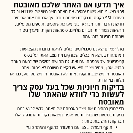
ך תדעו אם האתר שלכם מאובטח
זיהוי ראשוני הוא פשוט יחסית. אם האתר מציג חיווי של HTTPS וכולל
תעודת SSL תקפה, זו נקודת פתיחה טובה. אך אבטחת אתר אמיתית
ת הרבה יותר מכך: עדכוני מערכת שוטפים, תוספים מטופלים,
ות מסודרות, גיבויים מלאים, סיסמאות חזקות, ומערך ניטור
ה חריגות בזמן אמת.
 עסקים שאינם טכנולוגיים יכולים להיעזר בחברות מקצועיות
חות בנושא או בכלים שבודקים את מצב האתר על בסיס
ריונים של אבטחה. עם זאת, גם תחושה בסיסית של "האם האתר
ש אמין, מהיר ויציב" היא אינדיקציה חשובה לא פחות. אתר
טח מרגיש יציב ומוקפד. אתר לא מאובטח מרגיש מקרטע, כבד או
ה באזהרות.
יקות חיוניות שכל בעל עסק צריך
שות כדי לוודא שהאתר שלו
ובטח
להבין במהירות את מצב האבטחה של האתר, כדאי לבצע כמה
ות בסיסיות שמבהירות מיד איפה נמצאות נקודות התורפה. אלו
קות החשובות ביותר:
תוקף תעודת- SSL אם התעודה בתוקף והאתר פועל