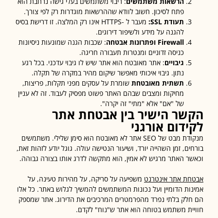
הרשאות משתמשים
: ריבוי משתמשים בעלי גישה נרחבת הוא
פתח לסיכון. חשוב לוודא שההרשאות מוגדרות רק לפי צורך.
תעודת SSL:
מעבר ל -HTTPS אינו רק המלצה. זו דרישת בסיס
להגנה על מידע ולשיפור דירוגים.
Firewall ופתרונות אבטחה
: שכבות הגנה שמונעות ניסיונות
כניסה זדוניים ומנטרות תעבורה חריגה.
גיבויים
: אתר מאובטח הוא אתר שיש לו גיבוי עדכני. בכל רגע
נתון. גיבוי איכותי מאפשר שיקום מהיר במקרה של תקלה.
תשתית מאובטחת
שומרת על עסקים מפני תקלות, פריצות,
מחיקות ומצבים שבהם האתר פשוט מפסיק לעבוד. זה לא עניין
של "אם" אלא "מתי" זה יקרה".
שר הישיר בין אבטחת אתר
דום אורגני
מנקודת מבט של SEO אתר לא מאובטח הוא סימן שלילי. משתמשים
ים, זמן השהייה יורד, ושיעור הנטישה עולה. גוגל יודע לזהות זאת,
ר האתר מרגיש לא אמין, הוא מתקשה לדרג אותו בצורה גבוהה.
ת אתר אינטרנט
משפיעה על סריקה, על מהירות טעינה, על
ות הדומיין ועל נכונות המשתמשים להמשיך לגלוש באתר. כל אלו
לק בלתי נפרד מהפרמטרים המרכיבים את הדירוג. אתר שמספק
ית משתמש בטוחה הוא אתר ש"נוח" לקדם.