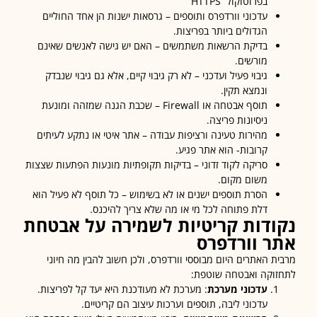
בפרוטוקול HTTPS
עדכוני וורדפרס ותוספים – גרסאות ישנות הן אחד החוליים
הגדולים ביותר בפריצות.
בדיקת הרשאות משתמשים – האם יש גישה לאנשים שאינם
מורשים.
גיבוי פעיל ועדכני – לא רק גיבוי קיים, אלא גם גיבוי שנבדק
ונמצא תקין.
תוסף אבטחה או Firewall – שכבת הגנה שמזהה ומונעת
ניסיונות פריצה.
מהירות טעינה ורציפות עבודה – אתר איטי או נתקע לעיתים
קרובות- הוא אתר פגיע.
סריקה לקוד זדוני – בדיקות תקופתיות מונעות הפתעות שצצות
משום מקום.
הסרת תוספים ישנים או לא בשימוש – כל תוסף לא פעיל הוא
דלת פתוחה לכל מי או מה שלא צריך להיכנס.
ודות קריטיות לשמירה על אבטחת
ר וורדפרס
ת האתרים היום מבוססי וורדפרס, ולכן חשוב להבין מה חיוני
וקה ואבטחה שוטפת:
עדכוני מערכת
: מערכת לא מעודכנת היא יעד קל לפריצות.
עדכוני ליבה, תוספים וערכות עיצוב הם קריטיים.