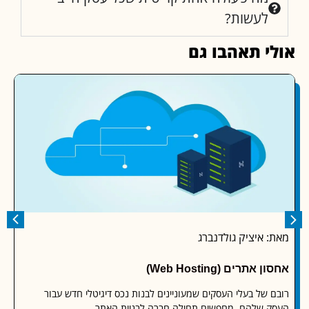
לעשות?
י תאהבו גם
 איציק גולדנברג
מאת: או
אתרים (Web Hosting)
היררכי
 של בעלי העסקים שמעוניינים לבנות נכס דיגיטלי חדש עבור
 שלהם, מחפשים תחילה חברה לבניית האתר,
תחרות פנ