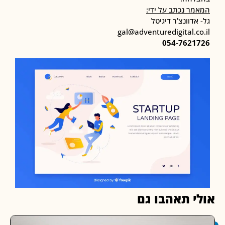
ר נכתב על ידי:
אדוונצ'ר דיגיטל
gal@adventuredigital.c
054-7621
י תאהבו גם