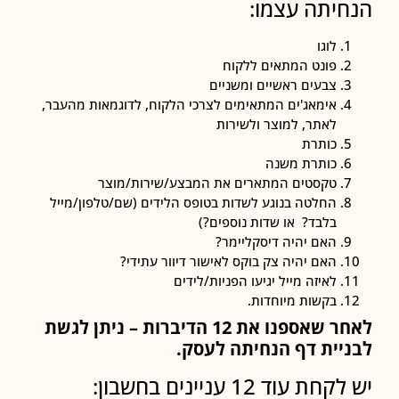
חיתה עצמו:
לוגו
פונט המתאים ללקוח
צבעים ראשיים ומשניים
אימאג'ים המתאימים לצרכי הלקוח, לדוגמאות מהעבר,
לאתר, למוצר ולשירות
כותרת
כותרת משנה
טקסטים המתארים את המבצע/שירות/מוצר
החלטה בנוגע לשדות בטופס הלידים (שם/טלפון/מייל
בלבד? או שדות נוספים?)
האם יהיה דיסקליימר?
האם יהיה צק בוקס לאישור דיוור עתידי?
לאיזה מייל יגיעו הפניות/לידים
בקשות מיוחדות.
לאחר שאספנו את 12 הדיברות – ניתן לגשת
יית דף הנחיתה לעסק.
ת עוד 12 עניינים בחשבון: