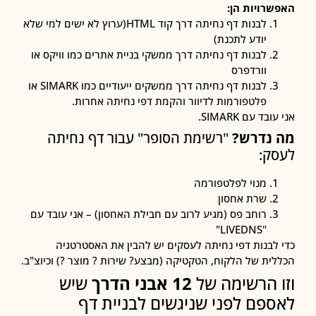
רויות הן:
לבנות דף נחיתה דרך קוד HTML(ערוץ לא ישים למי שלא
יודע לתכנת)
לבנות דף נחיתה דרך ממשקי בניית אתרים כמו וויקס או
וורדפרס
לבנות דף נחיתה דרך ממשקים ייעודיים כמו
SIMARK
או
פלטפורמות לדיוור והקמת דפי נחיתה אחרות.
בד עם SIMARK.
נדרש?
"רשימת הסופר" עבור דף נחיתה
ק:
מנוי לפלטפורמה
שרת אחסון
רוחב פס (מגיע לרוב עם חבילת האחסון) – אני עובד עם
"LIVEDNS"
לבנות דפי נחיתה לעסקים יש להבין את האסטרטגיה
ית של הלקוח, הטקטיקה (מבצע? שירות ? מוצר ?) וכיוצ"ב.
 הרשימה של
12 אבני הדרך
שיש
פם לפני שניגשים לבניית דף