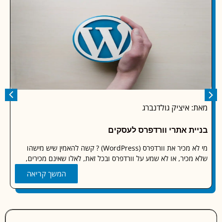
 איציק גולדנברג
מאת: א
ית אתרי וורדפרס לעסקים
קידום 
מי לא מכיר את וורדפרס (WordPress) ? קשה להאמין שיש מישהו
בעידן הד
מכיר, או לא שמע על וורדפרס ובכל זאת, לאלו שאינם מכירים,
בתחומים
העבודה
המשך קריאה