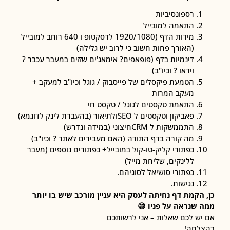
רספונסיביות
התאמה למובייל
מידות הדף (1920/1080 לדסקטופ ו 640 רוחב למובייל
(האורך פחות חשוב כי לרוב יש גלילה)
דינמיות בדף (פופאפים? אימאג'ים שזזים במעבר עכבר ?
וידאו ? וכיו"ב)
הטמעת פיקסלים של פייסבוק / גוגל וכיו"ב למעקב +
מעקב המרות
התאמת טקסטים לגוגל / טקסט חי
פאביקון וטקסטים ל SEOולתיאור (בהעברת לינק לדוגמא)
התממשקות ל CRMחיצוני (במידה ונדרש)
מה קורה בדף התודה (האם מעבירים לאתר ? וכיו"ב)
כפתורי קליק-טו-קול במובייל+ כפתורים נוספים (מעבר
ללינקים, שליחת מייל)
כפתורי סושיאל לסוגיהם.
נגישות.
הקמת דף נחיתה לעסק היא עניין מורכב שיש בו יותר
שנראה על פניו 😅
ש לכם שאלות – אני לרשותכם
לחה!