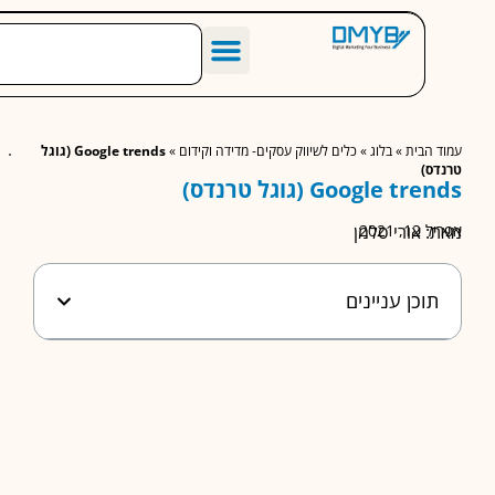
הסיפור שלנו
מחירון שיווק דיגיטלי לעסקים
מאמרים מומלצים
הבית
»
בלוג
»
כלים לשיווק עסקים- מדידה וקידום
»
Google trends (גוגל
ס)
Google t (גוגל טרנדס)
 2021
 אורי סלמן
וכן עניינים