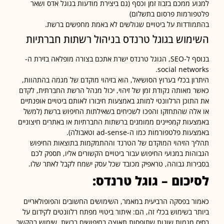
ע ממכם בזבוז זמן וכסף (גם ביצירת מודעות בגוגל אדס ושאר
ורמות פרסום בתשלום)
ודדות על ביטויים שגולשים לא באמת מחפשים ברשת.
מוש בגוגל טרנדס בניהול רשתות חברתיות
בנוסף ל-SEO, הגוגל טרנדס ישרת אתכם בצורה מופלאה בזירת ה-
social netwo
ון בכלי בערוץ הסושיאל, הוא בזיהוי מוקדם של מגמה בהתהוות,
 מאותה נקודת זמן של זיהוי, יכול מנהל הרשת החברתית, לקדם
תוכן הרלוונטי למותג באמצעות חיבורו לאותם ביטויים אופנתיים
לה שהתחזקו והפכו לשכיחים בשאילתות החיפוש ברשת (למשל
עות קמפיינים ממומנים ברשתות החברתיות או באתרים חיצוניים
ת פלטפורמות כמו ה-ad-sense וטאבולה).
ך הזיהוי המוקדם של הטרנד וההתמקמות בתוצאות החיפוש
הות במנועי החיפוש עבור ביטויים הקשורים אליו, תספק לכם
רות גבוהה, טראפיק מכובד שכל עסק ישמח לקבל לאתר שלו.
יכום – גוגל טרנדס:
ר בפסקה הרביעית במאמר, השימושים החשובים והפופולאריים
ר בשימוש בכלי זה, הם: איתור ביטויי מפתח רלוונטים לקידום על
 מגמות שונות שתופסות תאוצה בחיפושים ברשת, שימוש בהקשר