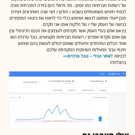
שתות חברתיות כמו יוטיוב- מה ויראלי כיום בזירה החברתית וזוכה
י חיפוש משמעותיים בשבוע / חודש / חצי שנה האחרונים ויצירת
 ייעודי מותאם לנושא ושימוש בכלי כדי לראות את ביצועי המתחרים
ה של העסק שלי / של הלקוח אותו אני מקדם.
אם אתם בעלי העסק אשר מקדמים לעצמכם את הנכס הדיגיטלי ובין
תם מקדמי אתרים / רשתות חברתיות מקצועיים, גוגל טרנדס הוא
הכלים המיוחדים והיעילים שאתם יכולים לעשות בהם שימוש
י עבור הפעילות השיווקית המקודמת שלכם.
סה ל
אתר הכלי – גוגל טרנדס>>
לחה!