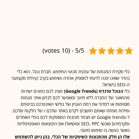
5/5 - (10 votes)
סקירת המגמות של ענקית מנועי החיפוש, חברת גוגל, הוא כלי
 שאינו זוכה לדעתי למספיק אהדה ושימוש בקרב קהילת מקצועני
גוגל טרנדס (Google Trends)
מציג לכם נתונים ישירות
גר של החברה ללא תיווך ומאפשר לכם לבחון אחר מגמות
מות או למדוד את רמת העניין של גולשי האינטרנט בביטויים
ות מפתח שאתם חושבים לקדם באתר שלכם / של הלקוח שלכם.
ל-Google trends יש מבחר תכונות המספקות לכם בעלי האתרים
ומקדמיהם (אנשי SEO, PPC וסושיאל) את התוצאות האופטימליות
 נעשה בו שימוש מיטבי.
הן חלק מהתכונות השיווקיות של הכלי, בהן ניתן להשתמש