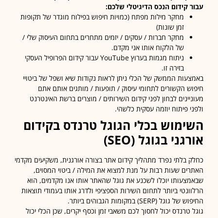
 קידום הנכס הדיגיטלי שלכם:
מחקר מילות מפתח (כמויות חיפוש בפילוח מוגדר של תקופות
זמן שונות)
מחקר חברות / עסקים / יזמים מתחרים בתחום העיסוק שלי /
של הלקוח אותו אני מקדם.
ניתוח מגמות בערוץ YouTube עבור קידום הפרופיל העסקי
בזירה זו.
עות הממשק של הכלי ניתן לראות נקודות שיא ושפל של ביטויי
ש הקשורים לתחומי עיסוק / תופעות / מותגים אותם אתם
יינים לבחון לפני קידום השירותים / מוצרים ברשת האינטרנט
י פיתוח יוזמה עסקית כלשהי.
ימוש בכלי הגוגל טרנדס בקידום
גני בגוגל (SEO)
 בלתי נפרד מתהליך קידום אתר בצורה אורגנית, משקיעים מקדמי
ים שעות רבות על מנת למצוא את המילה / ביטוי המסוים,
צעותו יוכלו לשכנע את גוגל שהאתר אותו אנו מקדמים, הוא
ונטי ביותר לתחום השירות הספציפי ולדרג אותו בעמודי תוצאות
וגל (SERP) במקומות הגבוהים ביותר.
 טרנדס יכול לחסוך לכם משאבי זמן וכסף יקרים, שכן הכלי יכול