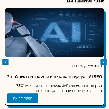
י תאהבו גם
 איציק גולדנברג
מאת: מא
גני ובינה מלאכותית משתלבים?
arch Console
בעידן הבינה המלאכותית (AI), אופטימיזציה למנועי חיפוש (SEO)
הסרץ׳ קו
ה היבט קריטי בבניית נוכחות מקוונת מוצלחת.
שיעור, ע
המשך קריאה