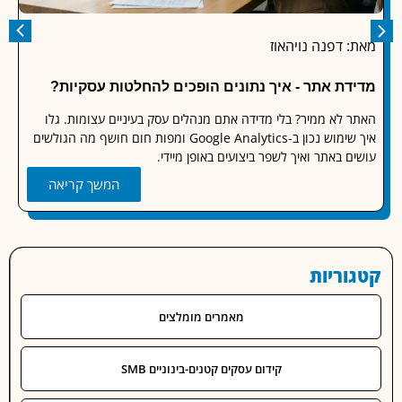
 דפנה נויהאוז
מאת: או
דת אתר - איך נתונים הופכים להחלטות עסקיות?
מעקב ד
 לא ממיר? בלי מדידה אתם מנהלים עסק בעיניים עצומות. גלו
איך שימוש נכון ב-Google Analytics ומפות חום חושף מה הגולשים
מיקומים
 באתר ואיך לשפר ביצועים באופן מיידי.
ומקבלים
המשך קריאה
וריות
מאמרים מומלצים
קידום עסקים קטנים-בינוניים SMB