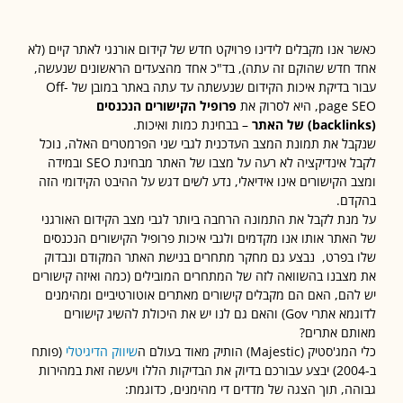
 אנו מקבלים לידינו פרויקט חדש של קידום אורנגי לאתר קיים (לא
חדש שהוקם זה עתה), בד"כ אחד מהצעדים הראשונים שנעשה,
עבור בדיקת איכות הקידום שנעשתה עד עתה באתר במובן של Off-
, היא לסרוק את
פרופיל הקישורים הנכנסים
– בבחינת כמות ואיכות.
ל את תמונת המצב העדכנית לגבי שני הפרמטרים האלה, נוכל
לקבל אינדיקציה לא רעה על מצבו של האתר מבחינת SEO ובמידה
 הקישורים אינו אידיאלי, נדע לשים דגש על ההיבט הקידומי הזה
ם.
נת לקבל את התמונה הרחבה ביותר לגבי מצב הקידום האורגני
אתר אותו אנו מקדמים ולגבי איכות פרופיל הקישורים הנכנסים
בפרט, נבצע גם מחקר מתחרים בנישת האתר המקודם ונבדוק
צבנו בהשוואה לזה של המתחרים המובילים (כמה ואיזה קישורים
הם, האם הם מקבלים קישורים מאתרים אוטורטיביים ומהימנים
לדוגמא אתרי Gov) והאם גם לנו יש את היכולת להשיג קישורים
ם אתרים?
 (Majestic) הותיק מאוד בעולם ה
שיווק הדיגיטלי
(פותח
ב-2004) יבצע עבורכם בדיוק את הבדיקות הללו ויעשה זאת במהירות
ה, תוך הצגה של מדדים די מהימנים, כדוגמת: